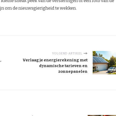
 kleine sneak peek van de versieringen of een foto van de
ijn om de nieuwsgierigheid te wekken.
VOLGEND ARTIKEL
,
Verlaag je energierekening met
dynamische tarieven en
zonnepanelen