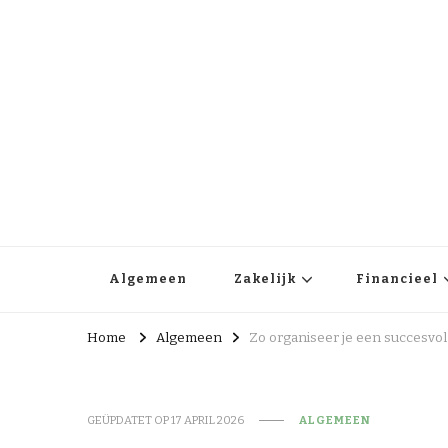
Business in society
Zakelijk en financieel nieuws
Algemeen
Zakelijk
Financieel
Home
Algemeen
Zo organiseer je een succesvol e
GEÜPDATET OP
17 APRIL 2026
ALGEMEEN