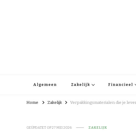
Business in society
Zakelijk en financieel nieuws
Algemeen
Zakelijk
Financieel
Home
Zakelijk
Verpakkingsmaterialen die je le
GEÜPDATET OP
27 MEI 2026
ZAKELIJK