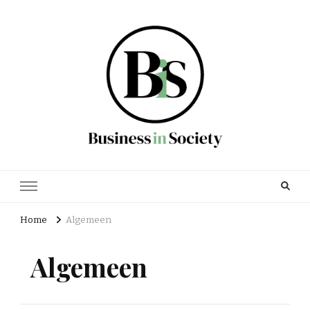
Business in society
Zakelijk en financieel nieuws
Home
Algemeen
Algemeen