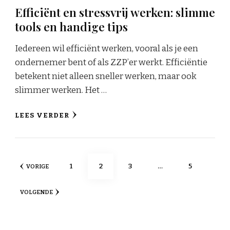
Efficiënt en stressvrij werken: slimme
tools en handige tips
Iedereen wil efficiënt werken, vooral als je een
ondernemer bent of als ZZP’er werkt. Efficiëntie
betekent niet alleen sneller werken, maar ook
slimmer werken. Het …
LEES VERDER
Berichten
PAGINA
PAGINA
PAGINA
PAGINA
1
2
3
…
5
VORIGE
paginering
VOLGENDE