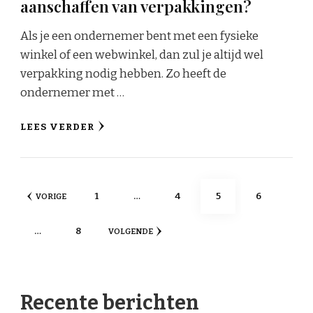
aanschaffen van verpakkingen?
Als je een ondernemer bent met een fysieke
winkel of een webwinkel, dan zul je altijd wel
verpakking nodig hebben. Zo heeft de
ondernemer met …
LEES VERDER
Berichten
PAGINA
PAGINA
PAGINA
PAGINA
1
…
4
5
6
VORIGE
paginering
PAGINA
…
8
VOLGENDE
Recente berichten