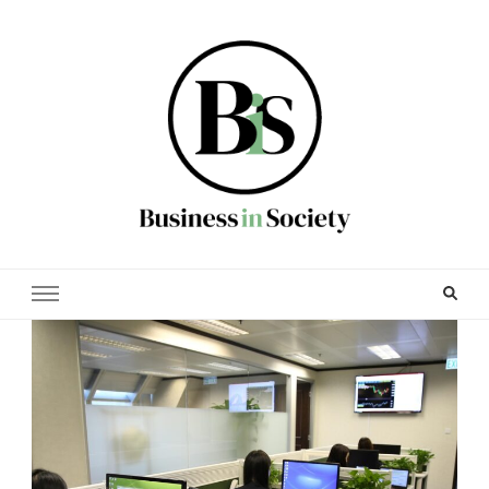
Business in society
Zakelijk en financieel nieuws