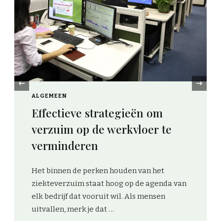
‹
FINANCIEEL
Verlaag je energiereken
ieën om
met dynamische tarieve
vloer te
zonnepanelen
Dynamische energiecontracten wo
n van het
steeds populairder in Nederland. 
p de agenda van
Nou, dat is omdat ze perfect inspel
 Als mensen
dagelijkse schommelingen in de
energiemarkt. In plaats van …