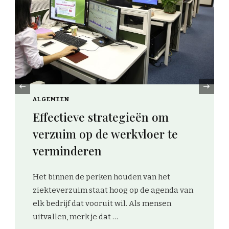
‹
FINANCIEEL
Verlaag je energierekeni
eën om
met dynamische tarieven
loer te
zonnepanelen
Dynamische energiecontracten wor
 van het
steeds populairder in Nederland. W
 de agenda van
Nou, dat is omdat ze perfect inspelen
ls mensen
dagelijkse schommelingen in de
energiemarkt. In plaats van …