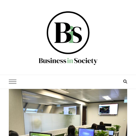
Business in society
Zakelijk en financieel nieuws