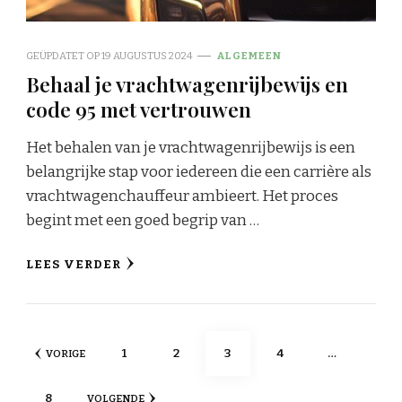
GEÜPDATET OP
19 AUGUSTUS 2024
ALGEMEEN
Behaal je vrachtwagenrijbewijs en
code 95 met vertrouwen
Het behalen van je vrachtwagenrijbewijs is een
belangrijke stap voor iedereen die een carrière als
vrachtwagenchauffeur ambieert. Het proces
begint met een goed begrip van …
LEES VERDER
Berichten
PAGINA
PAGINA
PAGINA
PAGINA
1
2
3
4
…
VORIGE
paginering
PAGINA
8
VOLGENDE